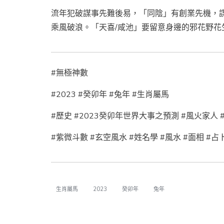
流年犯破謀事先難後易，「同陰」有創業先機，
乘風破浪。「天喜/咸池」要留意身邊的邪花野
#無極神數
#2023 #癸卯年 #兔年 #生肖屬馬
#歷史 #2023癸卯年世界大事之預測 #風火家人 
#紫微斗數 #玄空風水 #姓名學 #風水 #面相 #占卜
生肖屬馬
2023
癸卯年
兔年