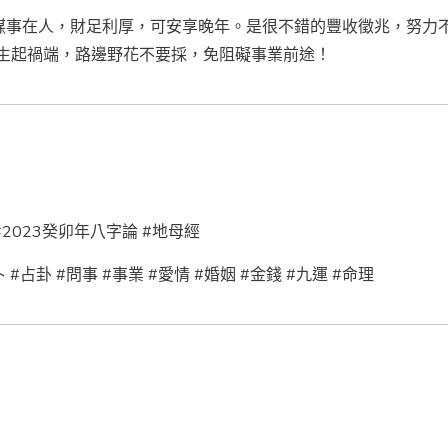
謀事在人，財足利厚，可安享晚年。是很不錯的豐收徵兆，努力
花生起禍端，路邊野花不要採，免阻礙事業前途！
#2023癸卯年八字論 #地母經
 #占卦 #問事 #事業 #愛情 #婚姻 #金錢 #九運 #命理