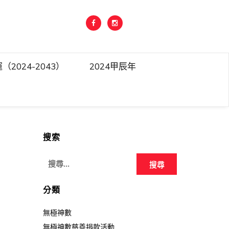
（2024-2043）
2024甲辰年
搜索
搜
尋
關
分類
鍵
無極神數
字:
無極神數慈善捐款活動