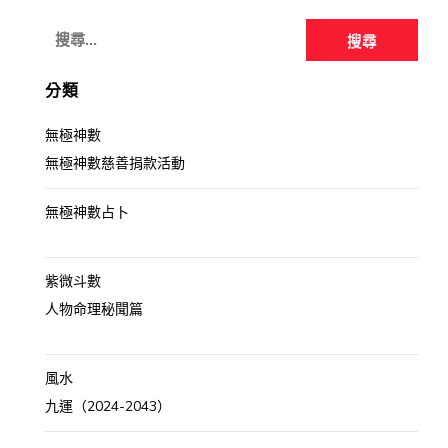
搜
尋
關
分類
鍵
無極神數
字:
無極神數慈善捐款活動
無極神數占卜
紫微斗數
人物命理秘聞篇
風水
九運（2024-2043）