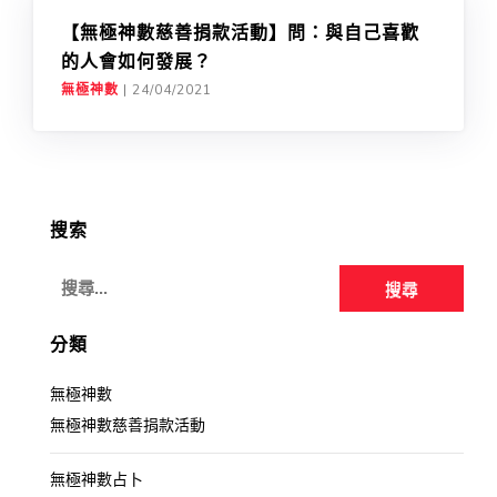
【無極神數慈善捐款活動】問：與自己喜歡
的人會如何發展？
無極神數
|
24/04/2021
搜索
搜
尋
關
分類
鍵
無極神數
字:
無極神數慈善捐款活動
無極神數占卜