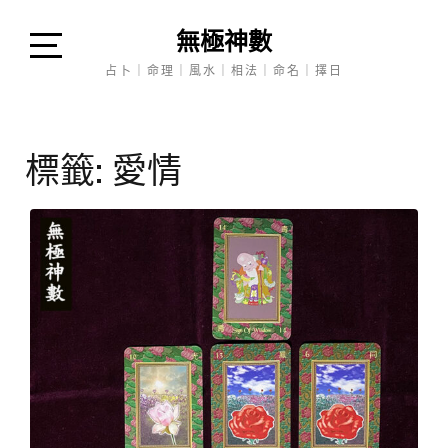
Skip
無極神數
to
content
Open
占卜｜命理｜風水｜相法｜命名｜擇日
Sidebar
標籤:
愛情